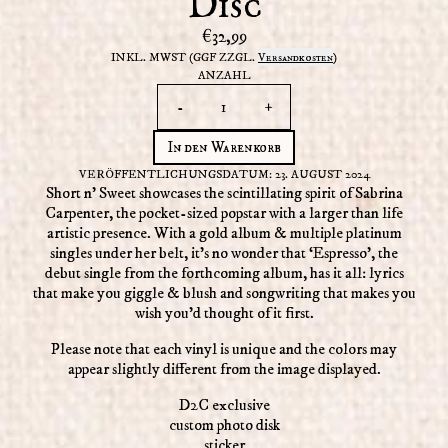
Disc
€32,99
INKL. MWST (GGF ZZGL.
Versandkosten
)
ANZAHL
-
+
In den Warenkorb
VERÖFFENTLICHUNGSDATUM: 23. AUGUST 2024
Short n’ Sweet showcases the scintillating spirit of Sabrina
Carpenter, the pocket-sized popstar with a larger than life
artistic presence. With a gold album & multiple platinum
singles under her belt, it’s no wonder that ‘Espresso’, the
debut single from the forthcoming album, has it all: lyrics
that make you giggle & blush and songwriting that makes you
wish you’d thought of it first.
Please note that each vinyl is unique and the colors may
appear slightly different from the image displayed.
D2C exclusive
custom photo disk
sticker