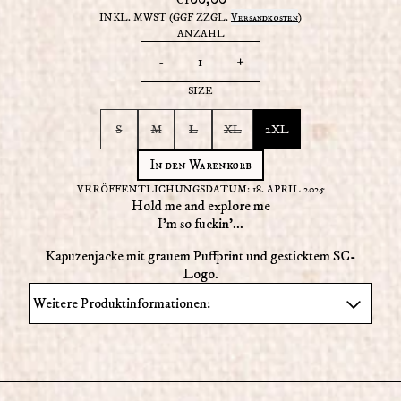
INKL. MWST (GGF ZZGL.
Versandkosten
)
ANZAHL
-
+
SIZE
S
M
L
XL
2XL
In den Warenkorb
VERÖFFENTLICHUNGSDATUM: 18. APRIL 2025
Hold me and explore me
I'm so fuckin'...
Kapuzenjacke mit grauem Puffprint und gesticktem SC-
Logo.
Weitere Produktinformationen: