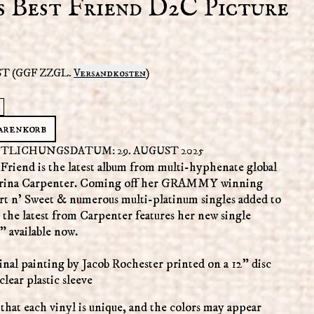
s Best Friend D2C Picture
T (GGF ZZGL.
Versandkosten
)
arenkorb
TLICHUNGSDATUM: 29. AUGUST 2025
Friend is the latest album from multi-hyphenate global
brina Carpenter. Coming off her GRAMMY winning
rt n' Sweet & numerous multi-platinum singles added to
 the latest from Carpenter features her new single
 available now.
inal painting by Jacob Rochester printed on a 12” disc
clear plastic sleeve
 that each vinyl is unique, and the colors may appear