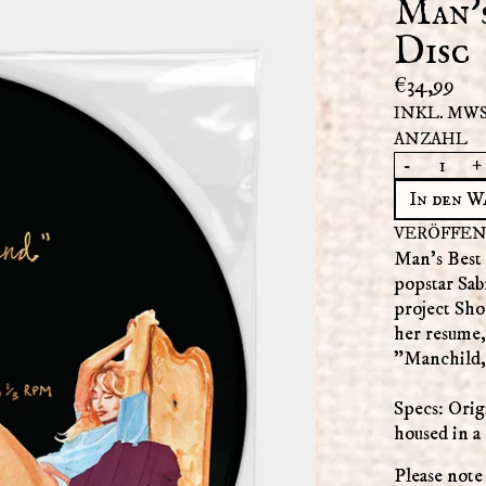
Man'
Disc
€34,99
INKL. MWS
ANZAHL
-
+
In den W
VERÖFFEN
Man's Best 
popstar Sa
project Sho
her resume,
"Manchild,”
Specs: Orig
housed in a 
Please note