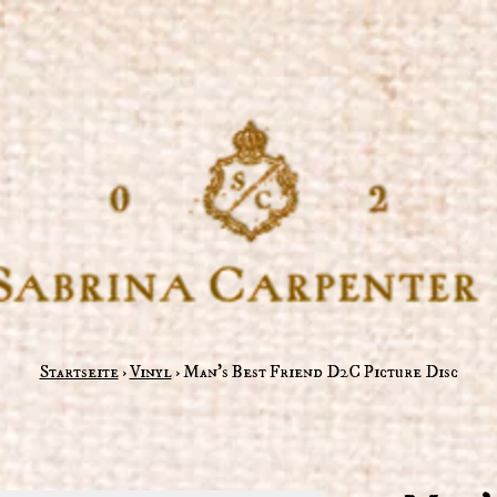
Startseite
›
Vinyl
›
Man's Best Friend D2C Picture Disc