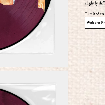
slightly di
Limited to
Weitere P