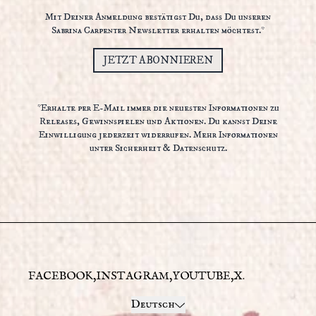
Mit Deiner Anmeldung bestätigst Du, dass Du unseren
Sabrina Carpenter Newsletter erhalten möchtest.*
JETZT ABONNIEREN
*Erhalte per E-Mail immer die neuesten Informationen zu
Releases, Gewinnspielen und Aktionen. Du kannst Deine
Einwilligung jederzeit widerrufen. Mehr Informationen
unter
Sicherheit & Datenschutz.
FACEBOOK
INSTAGRAM
YOUTUBE
X
Absenden
Deutsch