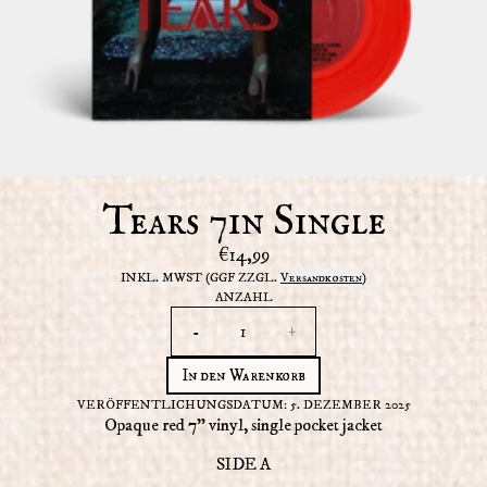
Tears 7in Single
€14,99
INKL. MWST (GGF ZZGL.
Versandkosten
)
ANZAHL
-
+
In den Warenkorb
VERÖFFENTLICHUNGSDATUM: 5. DEZEMBER 2025
Opaque red 7" vinyl, single pocket jacket
SIDE A